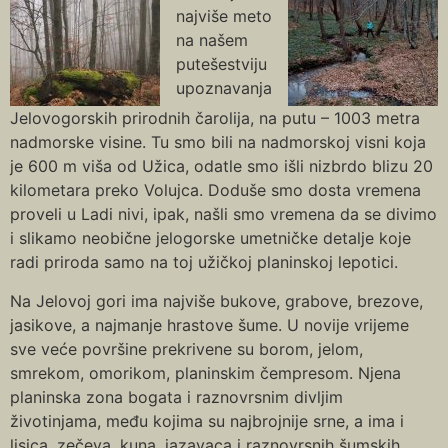
najviše meto
na našem
putešestviju
upoznavanja
Jelovogorskih prirodnih čarolija, na putu – 1003 metra
nadmorske visine. Tu smo bili na nadmorskoj visni koja
je 600 m viša od Užica, odatle smo išli nizbrdo blizu 20
kilometara preko Volujca. Doduše smo dosta vremena
proveli u Ladi nivi, ipak, našli smo vremena da se divimo
i slikamo neobične jelogorske umetničke detalje koje
radi priroda samo na toj užičkoj planinskoj lepotici.
Na Jelovoj gori ima najviše bukove, grabove, brezove,
jasikove, a najmanje hrastove šume. U novije vrijeme
sve veće površine prekrivene su borom, jelom,
smrekom, omorikom, planinskim čempresom. Njena
planinska zona bogata i raznovrsnim divljim
životinjama, među kojima su najbrojnije srne, a ima i
lisica, zečeva, kuna, jazavaca i raznovrsnih šumskih