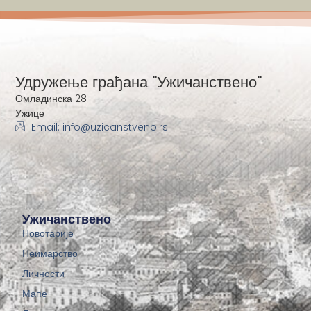
Удружење грађана "Ужичанствено"
Омладинска 28
Ужице
Email: info@uzicanstveno.rs
Ужичанствено
Новотарије
Неимарство
Личности
Мапе