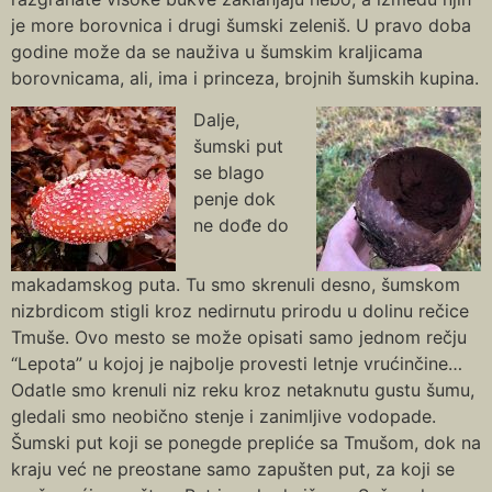
je more borovnica i drugi šumski zeleniš. U pravo doba
godine može da se nauživa u šumskim kraljicama
borovnicama, ali, ima i princeza, brojnih šumskih kupina.
Dalje,
šumski put
se blago
penje dok
ne dođe do
makadamskog puta. Tu smo skrenuli desno, šumskom
nizbrdicom stigli kroz nedirnutu prirodu u dolinu rečice
Tmuše. Ovo mesto se može opisati samo jednom rečju
“Lepota” u kojoj je najbolje provesti letnje vrućinčine…
Odatle smo krenuli niz reku kroz netaknutu gustu šumu,
gledali smo neobično stenje i zanimljive vodopade.
Šumski put koji se ponegde prepliće sa Tmušom, dok na
kraju već ne preostane samo zapušten put, za koji se