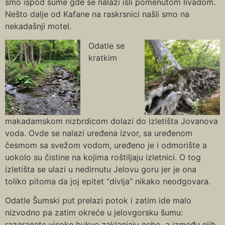
smo ispod šume gde se nalazi išli pomenutom livadom.
Nešto dalje od Kafane na raskrsnici našli smo na
nekadašnji motel.
Odatle se
kratkim
makadamskom nizbrdicom dolazi do izletišta Jovanova
voda. Ovde se nalazi uređena izvor, sa uređenom
česmom sa svežom vodom, uređeno je i odmorište a
uokolo su čistine na kojima roštiljaju izletnici. O tog
izletišta se ulazi u nedirnutu Jelovu goru jer je ona
toliko pitoma da joj epitet “divlja” nikako neodgovara.
Odatle Šumski put prelazi potok i zatim ide malo
nizvodno pa zatim okreće u jelovgorsku šumu:
razgranate visoke bukve zaklanjaju nebo, a između njih