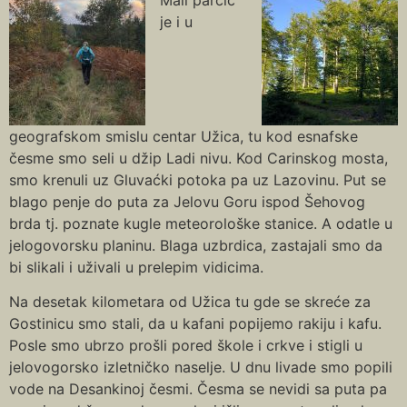
je i u
geografskom smislu centar Užica, tu kod esnafske
česme smo seli u džip Ladi nivu. Kod Carinskog mosta,
smo krenuli uz Gluvaćki potoka pa uz Lazovinu. Put se
blago penje do puta za Jelovu Goru ispod Šehovog
brda tj. poznate kugle meteorološke stanice. A odatle u
jelogovorsku planinu. Blaga uzbrdica, zastajali smo da
bi slikali i uživali u prelepim vidicima.
Na desetak kilometara od Užica tu gde se skreće za
Gostinicu smo stali, da u kafani popijemo rakiju i kafu.
Posle smo ubrzo prošli pored škole i crkve i stigli u
jelovogorsko izletničko naselje. U dnu livade smo popili
vode na Desankinoj česmi. Česma se nevidi sa puta pa