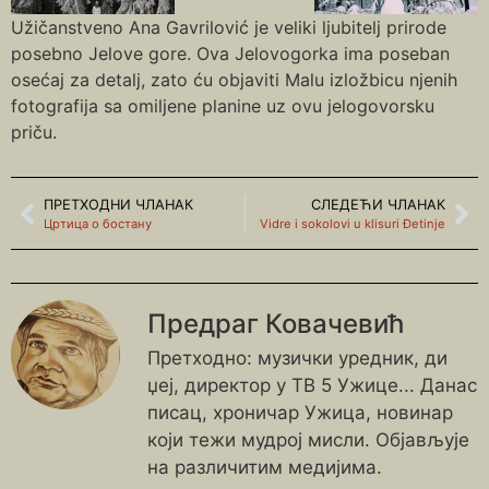
Užičanstveno Ana Gavrilović je veliki ljubitelj prirode
posebno Jelove gore. Ova Jelovogorka ima poseban
osećaj za detalj, zato ću objaviti Malu izložbicu njenih
fotografija sa omiljene planine uz ovu jelogovorsku
priču.
ПРЕТХОДНИ ЧЛАНАК
СЛЕДЕЋИ ЧЛАНАК
Цртица о бостану
Vidre i sokolovi u klisuri Đetinje
Предраг Ковачевић
Претходно: музички уредник, ди
џеј, директор у ТВ 5 Ужице... Данас
писац, хроничар Ужица, новинар
који тежи мудрој мисли. Објављује
на различитим медијима.