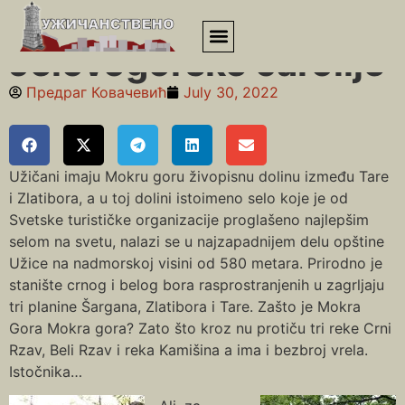
Почетна
»
Jelovogorske čarolije
Jelovogorske čarolije
Предраг Ковачевић
July 30, 2022
Užičani imaju Mokru goru živopisnu dolinu između Tare
i Zlatibora, a u toj dolini istoimeno selo koje je od
Svetske turističke organizacije proglašeno najlepšim
selom na svetu, nalazi se u najzapadnijem delu opštine
Užice na nadmorskoj visini od 580 metara. Prirodno je
stanište crnog i belog bora rasprostranjenih u zagrljaju
tri planine Šargana, Zlatibora i Tare. Zašto je Mokra
Gora Mokra gora? Zato što kroz nu protiču tri reke Crni
Rzav, Beli Rzav i reka Kamišina a ima i bezbroj vrela.
Istočnika…