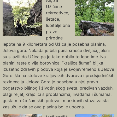
Ali, za
Užičane
rekreativce,
šetače,
lubitelje one
prave
prirodne
lepote na 9 kilometara od Užica je posebna planina,
Jelova gora. Nekada je bila puna srneće divljači, jeleni
su silazili do Užica pa je tako dobila to lepo ime. Na
planini raste divlja borovnica, “kraljica šuma”, biljka
izuzetno zdravih plodova koja je svojevremeno s Jelove
Gore išla na stolove kraljevskih dvorova i predsjedničkih
rezidencija. Jelova Gora je posebna u njoj pravo
bogatstvo biljnog i životinjskog sveta, predivan vazduh,
blagi reljef, krajolici s proplancima, livadama i šumama,
gusta mreža šumskih puteva i markiranih staza zaista
zaslužuje da se ova planina bolje upozna.
Mali parčić