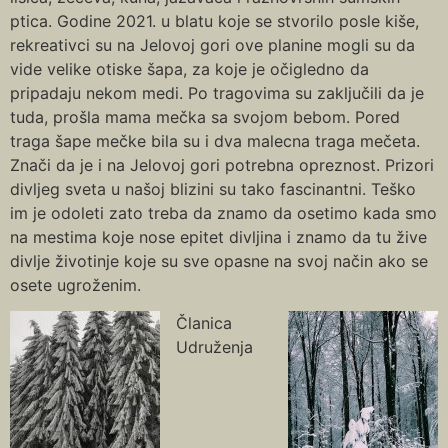
ptica. Godine 2021. u blatu koje se stvorilo posle kiše,
rekreativci su na Jelovoj gori ove planine mogli su da
vide velike otiske šapa, za koje je očigledno da
pripadaju nekom medi. Po tragovima su zaključili da je
tuda, prošla mama mečka sa svojom bebom. Pored
traga šape mečke bila su i dva malecna traga mečeta.
Znači da je i na Jelovoj gori potrebna opreznost. Prizori
divljeg sveta u našoj blizini su tako fascinantni. Teško
im je odoleti zato treba da znamo da osetimo kada smo
na mestima koje nose epitet divljina i znamo da tu žive
divlje životinje koje su sve opasne na svoj način ako se
osete ugroženim.
Članica
Udruženja