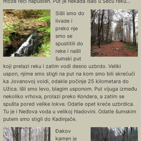
može reći napušten. Put je nekada išao u Seču reku…
Sišli smo do
livade i
preko nje
smo se
spustitili do
reke i našli
šumski put
koji prelazi reku i zatim vodi desno uzbrdo. Veliki
uspon, njime smo stigli na put na kom smo bili skrećući
ka Jovanovoj voidi, odakle počinje 25 kilometara do
Užica. Išli smo levo, blagim usponom. Put vijuga između
nekoliko vrhova, prolazi preko Kondera, a zatim se
spušta pored velike lokve. Odatle opet kreće uzbrdica.
Tu je i Neđova voda u velikoj hladovini. Odatle šumskim
putem smo stigli do Kadinjače.
Đakov
kamen je