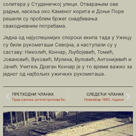
солитера у Студеничкој улици. Отварањем ове
радње, насеља око Каменог корита и Доње Поре
решили су проблем бржег снадбевања
свакодневним потребама.
Једна од најуспешнијих спорски екипа тада у Ужицу
су били рукометаши Севојна, а наступали су у
саставу: Николић, Кончар, Љубојевић, Томић,
Јовановић, Вуковић, Мулина, Вуловић, Антонијевић и
Јачић. Учитељ Драган Кончар је у то време важио за
једног од најбољих ужичких рукометаша.
ПРЕТХОДНИ ЧЛАНАК
СЛЕДЕЋИ ЧЛАНАК
Прва ужичка Југопетролова бензиска станица
Новембар 1965. године