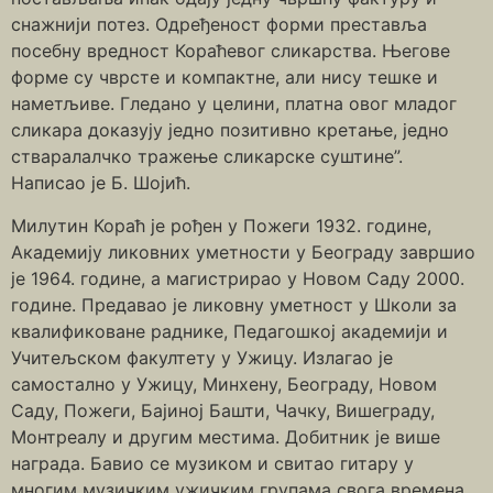
снажнији потез. Одређеност форми преставља
посебну вредност Кораћевог сликарства. Његове
форме су чврсте и компактне, али нису тешке и
наметљиве. Гледано у целини, платна овог младог
сликара доказују једно позитивно кретање, једно
стваралалчко тражење сликарске суштине”.
Написао је Б. Шојић.
Милутин Кораћ је рођен у Пожеги 1932. године,
Академију ликовних уметности у Београду завршио
је 1964. године, а магистрирао у Новом Саду 2000.
године. Предавао је ликовну уметност у Школи за
квалификоване раднике, Педагошкој академији и
Учитељском факултету у Ужицу. Излагао је
самостално у Ужицу, Минхену, Београду, Новом
Саду, Пожеги, Бајиној Башти, Чачку, Вишеграду,
Монтреалу и другим местима. Добитник је више
награда. Бавио се музиком и свитао гитару у
многим музичким ужичким групама свога времена.