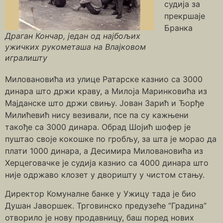
судија за
прекршаје
Бранка
Драган Кончар, један од најбољих
ужичких рукометаша на Влајковом
игралишту
Миловановића из улице Ратарске казнио са 3000
динара што држи краву, а Милоја Маринковића из
Мајданске што држи свињу. Јован Зарић и Ђорђе
Милићевић нису везивали, псе па су кажњени
такође са 3000 динара. Обрад Шојић шофер је
пуштао своје кокошке по гробљу, за шта је морао да
плати 1000 динара, а Десимира Миловановића из
Херцеговачке је судија казнио са 4000 динара што
није одржаво клозет у дворишту у чистом стању.
Директор Комуналне банке у Ужицу тада је био
Душан Јаворшек. Трговинско предузеће “Градина”
отворило је нову продавницу, баш поред нових