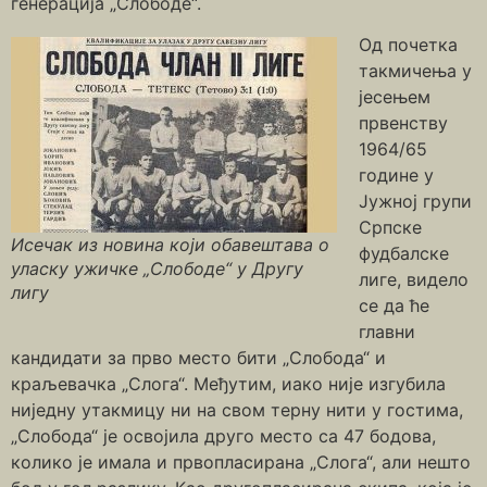
генерација „Слободе“.
Од почетка
такмичења у
јесењем
првенству
1964/65
године у
Јужној групи
Српске
Исечак из новина који обавештава о
фудбалске
уласку ужичке „Слободе“ у Другу
лиге, видело
лигу
се да ће
главни
кандидати за прво место бити „Слобода“ и
краљевачка „Слога“. Међутим, иако није изгубила
ниједну утакмицу ни на свом терну нити у гостима,
„Слобода“ је освојила друго место са 47 бодова,
колико је имала и првопласирана „Слога“, али нешто