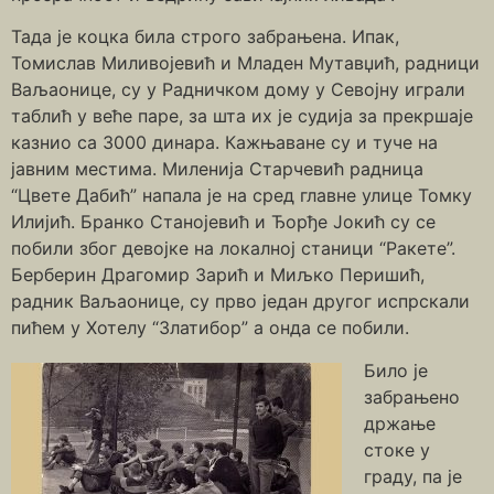
Тада је коцка била строго забрањена. Ипак,
Томислав Миливојевић и Младен Мутавџић, радници
Ваљаонице, су у Радничком дому у Севојну играли
таблић у веће паре, за шта их је судија за прекршаје
казнио са 3000 динара. Кажњаване су и туче на
јавним местима. Миленија Старчевић радница
“Цвете Дабић” напала је на сред главне улице Томку
Илијић. Бранко Станојевић и Ђорђе Јокић су се
побили због девојке на локалној станици “Ракете”.
Берберин Драгомир Зарић и Миљко Перишић,
радник Ваљаонице, су прво један другог испрскали
пићем у Хотелу “Златибор” а онда се побили.
Било је
забрањено
држање
стоке у
граду, па је