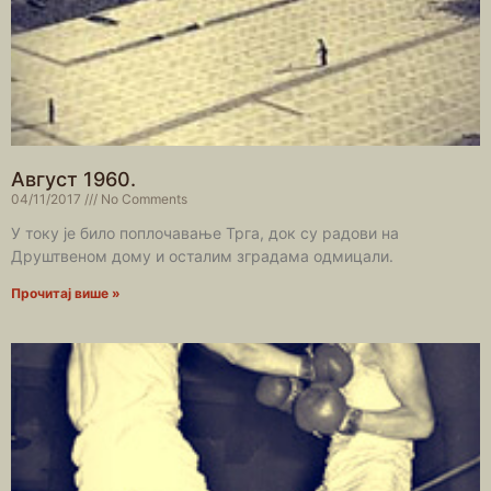
Август 1960.
04/11/2017
No Comments
У току је било поплочавање Трга, док су радови на
Друштвеном дому и осталим зградама одмицали.
Прочитај више »