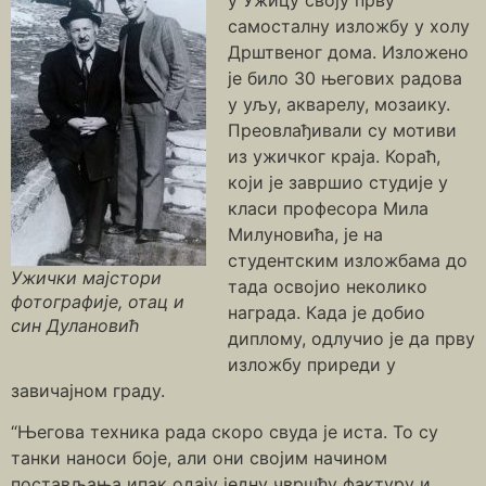
самосталну изложбу у холу
Дрштвеног дома. Изложено
је било 30 његових радова
у уљу, акварелу, мозаику.
Преовлађивали су мотиви
из ужичког краја. Кораћ,
који је завршио студије у
класи професора Мила
Милуновића, је на
студентским изложбама до
Ужички мајстори
тада освојио неколико
фотографије, отац и
награда. Када је добио
син Дулановић
диплому, одлучио је да прву
изложбу приреди у
завичајном граду.
“Његова техника рада скоро свуда је иста. То су
танки наноси боје, али они својим начином
постављања ипак одају једну чвршћу фактуру и