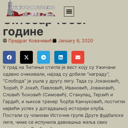
Почетна
»
Шездесете
»
Октобар 1965. године
Октобар 1965.
године
Предраг Ковачевић
January 6, 2020
У град на Ђетињи стигла је вест коју су Ужичани
одавно очекивали, најзад су добили “награду”,
“Слобода” је ушла у другу лигу. Тада су Јокановић,
Ђорић, Р Јокић, Павловић, Ивановић, Јовановић,
Словић Ђоковић (Симовић), Станулац, Терзић и
Гардић, и њихов тренер Ђорђе Канчуковић, постигли
највећи успех у дотадашњој историји клуба.
Постали су чланови Источне групе Друге фудбалске
лиге, чиме се испунила давнашња жеља свих