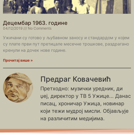
Децембар 1963. године
04/12/2019
No Comments
Ужичани су готово у љубавном заносу и стандардом у којем
су плате први пут претицале месечне трошкове, раздрагано
кренули на дочек нове године.
Прочитај више »
Предраг Ковачевић
Претходно: музички уредник, ди
џеј, директор у ТВ 5 Ужице... Данас
писац, хроничар Ужица, новинар
који тежи мудрој мисли. Објављује
на различитим медијима.