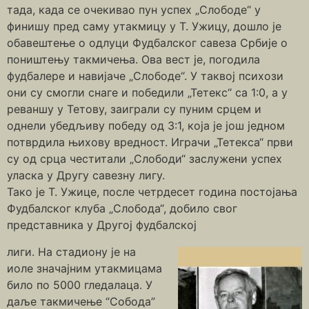
тада, када се очекивао пун успех „Слободе“ у
финишу пред саму утакмицу у Т. Ужицу, дошло је
обавештење о одлуци Фудбалског савеза Србије о
поништењу такмичења. Ова вест је, погодила
фудбалере и навијаче „Слободе“. У таквој психози
они су смогли снаге и победили „Тетекс“ са 1:0, а у
реваншу у Тетову, заиграли су пуним срцем и
однели убедљиву победу од 3:1, која је још једном
потврдила њихову вредност. Играчи „Тетекса“ први
су од срца честитали „Слободи“ заслужени успех
уласка у Другу савезну лигу.
Тако је Т. Ужице, после четрдесет година постојања
Фудбалског клуба „Слобода“, добило свог
представника у Другој фудбалској
лиги. На стадиону је на
иоле значајним утакмицама
било по 5000 гледалаца. У
даље такмичење “Собода”