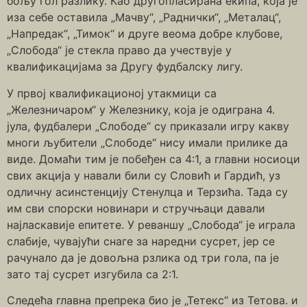
бољу гол разлику. Као другопласирана екипа, која је
иза себе оставила „Мачву“, „Раднички“, „Металац“,
„Напредак“, „Тимок“ и друге веома добре клубове,
„Слобода“ је стекла право да учествује у
квалификацијама за Другу фудбалску лигу.
У првој квалификационој утакмици са
„Железничаром“ у Железнику, која је одиграна 4.
јула, фудбалери „Слободе“ су приказали игру какву
многи љубители „Слободе“ нису имали прилике да
виде. Домаћи тим је побеђен са 4:1, а главни носиоци
свих акција у навали били су Словић и Гардић, уз
одличну асинстенцију Стенулца и Терзића. Тада су
им сви спорски новинари и стручњаци давали
најласкавије епитете. У реваншу „Слобода“ је играла
слабије, чувајући снаге за наредни сусрет, јер се
рачунало да је довољна рзлика од три гола, па је
зато тај сусрет изгубила са 2:1.
Следећа главна препрека био је „Тетекс“ из Тетова. и