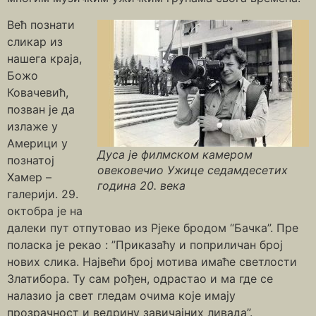
Већ познати
сликар из
нашега краја,
Божо
Ковачевић,
позван је да
излаже у
Америци у
Дуса је филмском камером
познатој
овековечио Ужице седамдесетих
Хамер –
година 20. века
галерији. 29.
октобра је на
далеки пут отпутовао из Рјеке бродом “Бачка”. Пре
поласка је рекао : ”Приказаћу и поприличан број
нових слика. Највећи број мотива имаће светлости
Златибора. Ту сам рођен, одрастао и ма где се
налазио ја свет гледам очима које имају
прозрачност и ведрину завичајних ливада”.