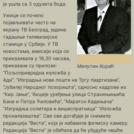
је ушла са 3 одузета бода.
Ужице се почело
појављивати често на
екрану ТВ Београд, једине
тадашње телевизијске
станици у Србији. У ТВ
новостима, емисији која се
приказивала у 18,30 часова,
приказане су прилози:
Милутин Кораћ
“Пољопривредна изложба у
Ади”, “Изградња нове поште на Тргу паартизана”,
“Јубилеј Народног позоришта”, односно кадрове из
“Кир Јање”, “Акције уређења улица Страхињињића
Бана и Петра Ћеловића”, “Маратон Кадињача”
“Изградња солитера и вишеспратница” “Изложба
проналазаштва”. Све ове догађаје је снимила
редакција “Вести”, која је набавила филмску камеру.
Редакција “Вести” је обећала да ће убудуће чешће