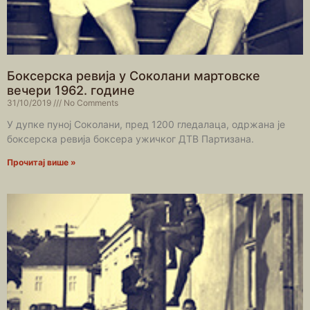
Боксерска ревија у Соколани мартовске
вечери 1962. године
31/10/2019
No Comments
У дупке пуној Соколани, пред 1200 гледалаца, одржана је
боксерска ревија боксера ужичког ДТВ Партизана.
Прочитај више »