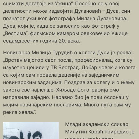
снимати догађаје из Ужица”. Посебно се у овој
делатности може издвојити Дулановић – Дуса, син
познатог ужичког фотографа Милана Дулановића.
Дуса, који је, када се запослио као фотограф у
„Вестима“, филмском камером овековечио Ужице
седамдесетих година 20. века.
Новинарка Милица Турудић о колеги Дуси је рекла:
„Врстан мајстор свог посла, професионалац кога су
изузетно ценили у ТВ Београд. Добар човек и колега
са којим сам провела деценије на заједничким
новинарским задацима. Поздрав за колегу и о њему
заиста све најлепше. Хиљаде фотографија смо
направили заједно. Наравно био је први ослонац у
мојим новинарским пословима. Много пута сам му
рекла хвала.”.
Млади академски сликар
Милутин Кораћ приредио је
у Ужицу своју прву