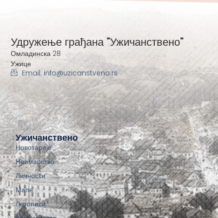
Удружење грађана "Ужичанствено"
Омладинска 28
Ужице
Email: info@uzicanstveno.rs
Ужичанствено
Новотарије
Неимарство
Личности
Мапе
Летописи