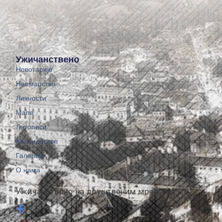
Ужичанствено
Новотарије
Неимарство
Личности
Мапе
Летописи
Калеидоскоп
Галерије
О нама
Ужичанствено на друштвеним мрежама: