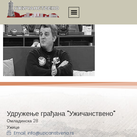
21vek_clanak_033
Удружење грађана "Ужичанствено"
Омладинска 28
Ужице
Email: info@uzicanstveno.rs