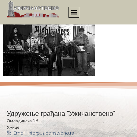
21vek_clanak_034
Удружење грађана "Ужичанствено"
Омладинска 28
Ужице
Email: info@uzicanstveno.rs