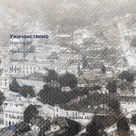
Ужичанствено
Новотарије
Неимарство
Личности
Мапе
Летописи
Калеидоскоп
Галерије
О нама
Ужичанствено на друштвеним мрежама: