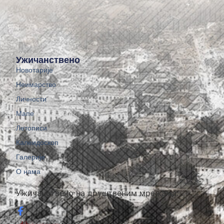
Ужичанствено
Новотарије
Неимарство
Личности
Мапе
Летописи
Калеидоскоп
Галерије
О нама
Ужичанствено на друштвеним мрежама: