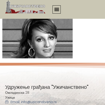
21vek_clanak_037
Удружење грађана "Ужичанствено"
Омладинска 28
Ужице
Email: info@uzicanstveno.rs