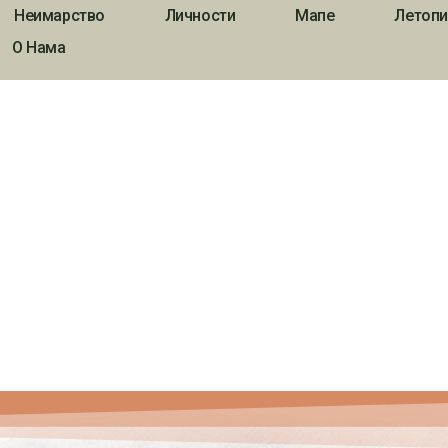
Неимарство
Личности
Мапе
Летопи
О Нама