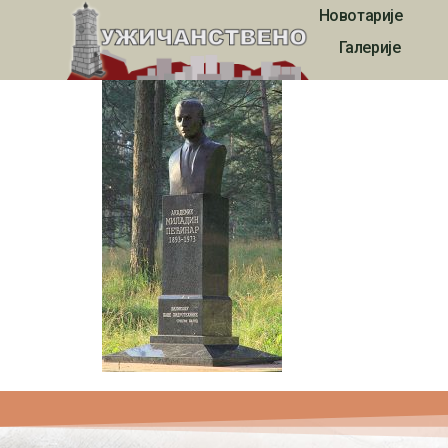
Новотарије
esej00126
Галерије