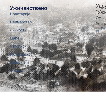
Удр
Ужичанствено
"Уж
Новотарије
Омла
Неимарство
Ужиц
Em
Личности
in
Мапе
Летописи
Калеидоскоп
Галерије
О нама