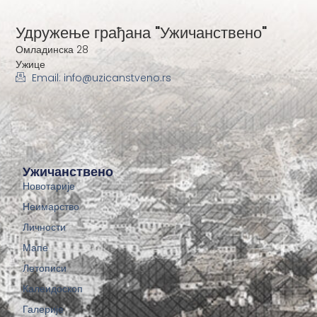
Удружење грађана "Ужичанствено"
Омладинска 28
Ужице
Email: info@uzicanstveno.rs
Ужичанствено
Новотарије
Неимарство
Личности
Мапе
Летописи
Калеидоскоп
Галерије