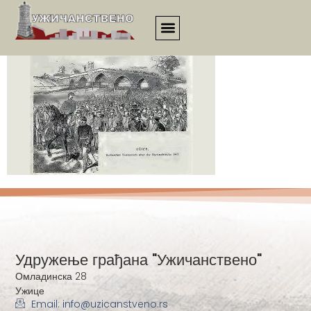
esej00186
Удружење грађана "Ужичанствено"
Омладинска 28
Ужице
Email: info@uzicanstveno.rs