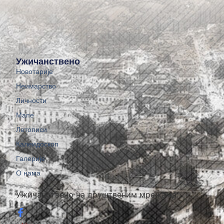
Ужичанствено
Новотарије
Неимарство
Личности
Мапе
Летописи
Калеидоскоп
Галерије
О нама
Ужичанствено на друштвеним мрежама: