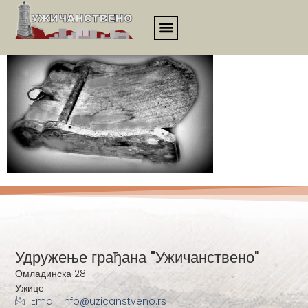
esej00084
Удружење грађана "Ужичанствено"
Омладинска 28
Ужице
Email: info@uzicanstveno.rs