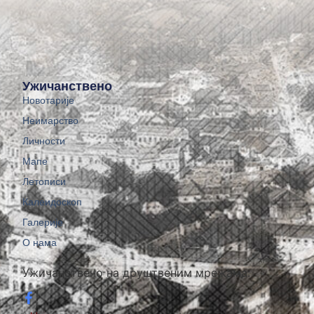
Ужичанствено
Новотарије
Неимарство
Личности
Мапе
Летописи
Калеидоскоп
Галерије
О нама
Ужичанствено на друштвеним мрежама: