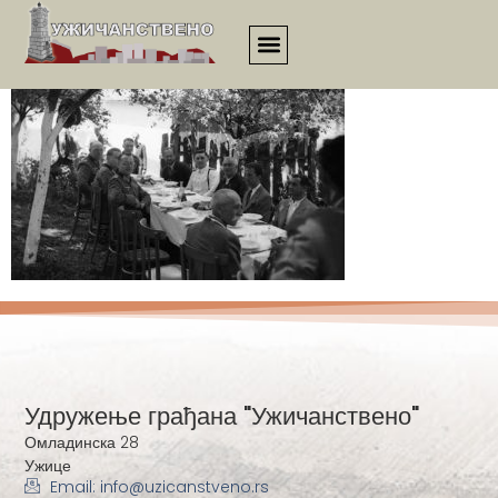
esej00035
Удружење грађана "Ужичанствено"
Омладинска 28
Ужице
Email: info@uzicanstveno.rs