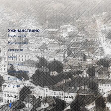
Ужичанствено
Новотарије
Неимарство
Личности
Мапе
Летописи
Калеидоскоп
Галерије
О нама
Ужичанствено на друштвеним мрежама: