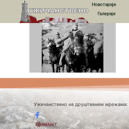
Новотарије
esej00119
Галерије
Ужичанствено на друштвеним мрежама: