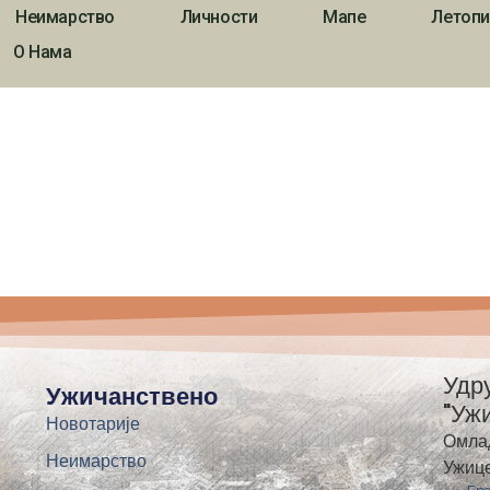
Неимарство
Личности
Мапе
Летопи
О Нама
Удр
Ужичанствено
"Уж
Новотарије
Омла
Неимарство
Ужиц