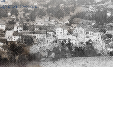
ail:
fo@uzicanstveno.rs