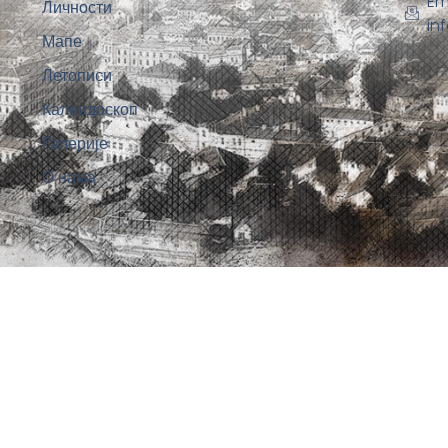
Em
Личности
in
Мапе
Летописи
Калеидоскоп
Галерије
О нама