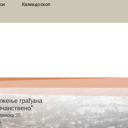
си
Калеидоскоп
ужење грађана
ичанствено"
динска 28
е