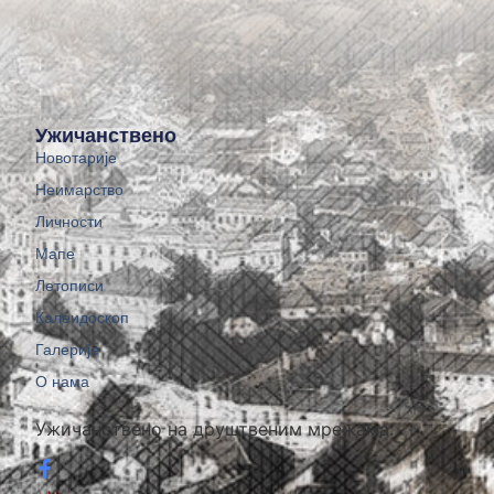
Ужичанствено
Новотарије
Неимарство
Личности
Мапе
Летописи
Калеидоскоп
Галерије
О нама
Ужичанствено на друштвеним мрежама: