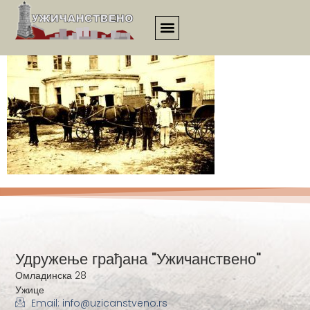
esej00068
Удружење грађана "Ужичанствено"
Омладинска 28
Ужице
Email: info@uzicanstveno.rs