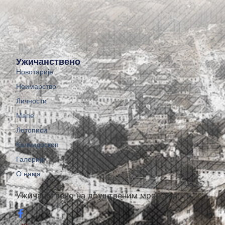
Ужичанствено
Новотарије
Неимарство
Личности
Мапе
Летописи
Калеидоскоп
Галерије
О нама
Ужичанствено на друштвеним мрежама: