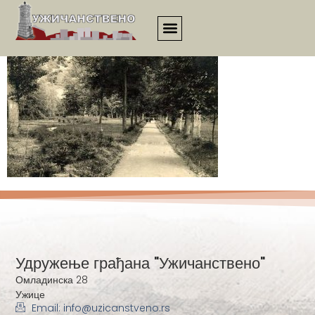
esej00070
Удружење грађана "Ужичанствено"
Омладинска 28
Ужице
Email: info@uzicanstveno.rs