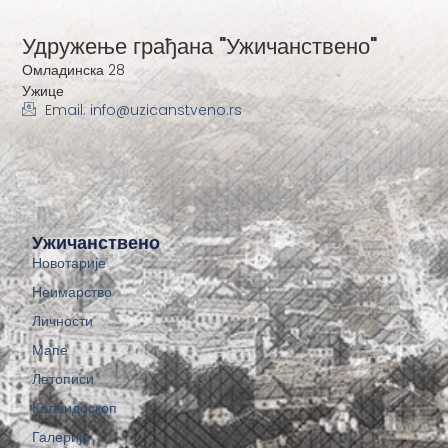
Удружење грађана "Ужичанствено"
Омладинска 28
Ужице
Email: info@uzicanstveno.rs
Ужичанствено
Новотарије
Неимарство
Личности
Мапе
Летописи
Калеидоскоп
Галерије