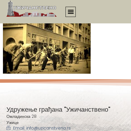
esej00100
Удружење грађана "Ужичанствено"
Омладинска 28
Ужице
Email: info@uzicanstveno.rs