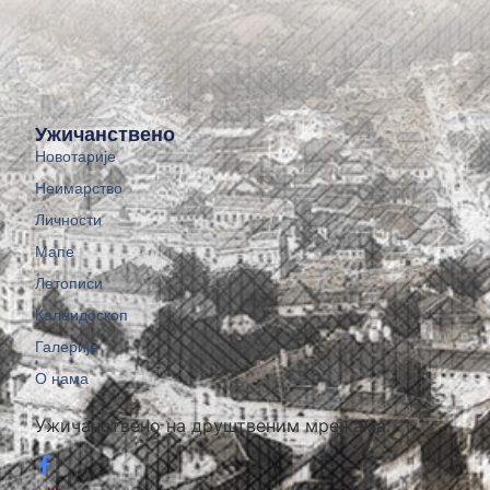
Ужичанствено
Новотарије
Неимарство
Личности
Мапе
Летописи
Калеидоскоп
Галерије
О нама
Ужичанствено на друштвеним мрежама: