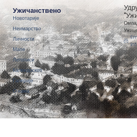
Удр
Ужичанствено
"Уж
Новотарије
Омла
Неимарство
Ужиц
Em
Личности
in
Мапе
Летописи
Калеидоскоп
Галерије
О нама