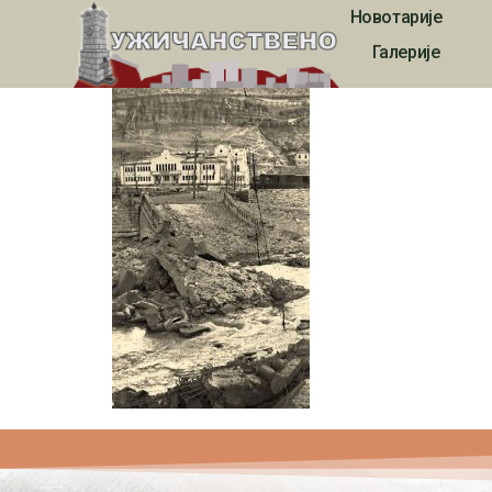
Новотарије
esej00029
Галерије