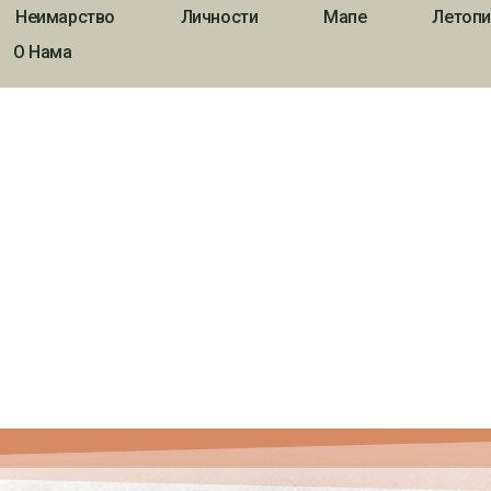
Неимарство
Личности
Мапе
Летопи
О Нама