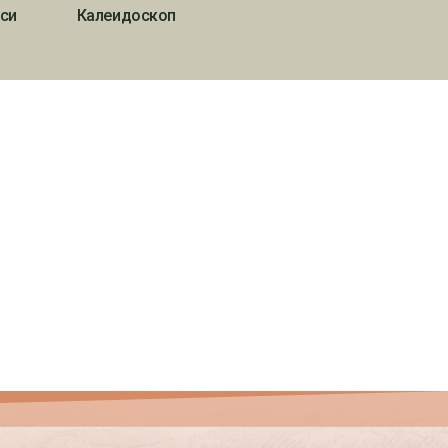
си
Калеидоскоп