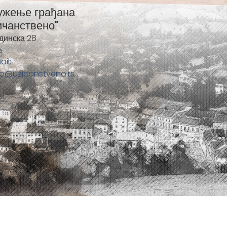
ужење грађана
ичанствено"
динска 28
е
ail:
fo@uzicanstveno.rs