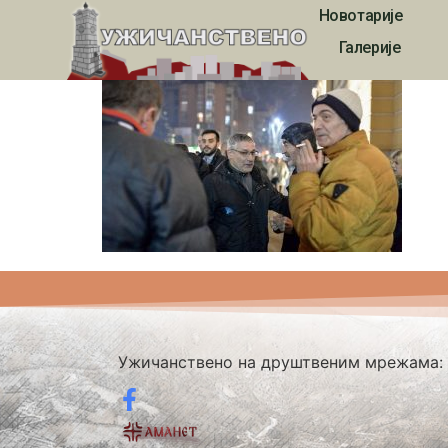
Новотарије
4240
Галерије
Ужичанствено на друштвеним мрежама: