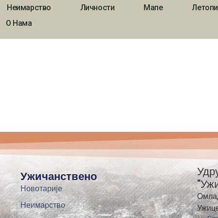
Неимарство
Личности
Мапе
Летопи
О Нама
Удр
Ужичанствено
"Уж
Новотарије
Омла
Неимарство
Ужиц