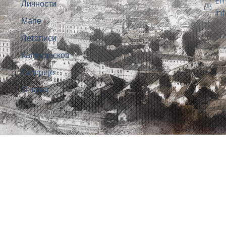
Em
Личности
in
Мапе
Летописи
Калеидоскоп
Галерије
О нама