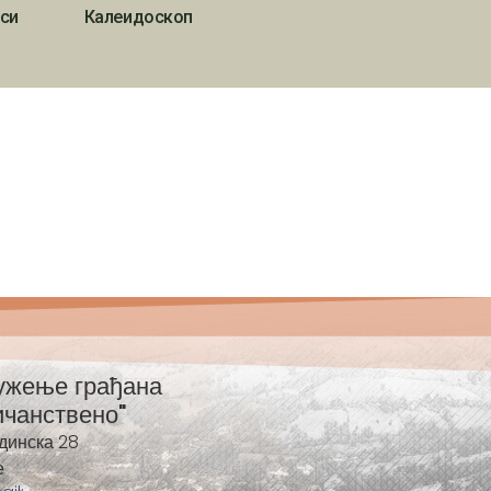
си
Калеидоскоп
ужење грађана
ичанствено"
динска 28
е