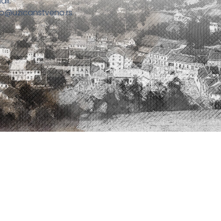
ail:
fo@uzicanstveno.rs