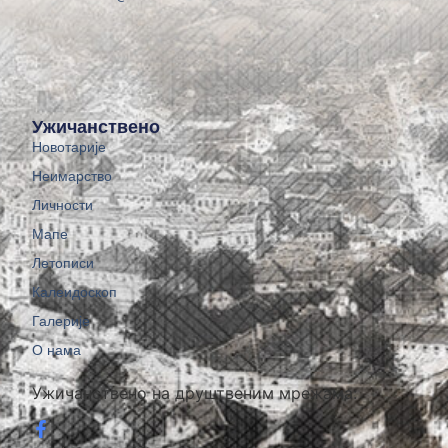
Ужичанствено
Новотарије
Неимарство
Личности
Мапе
Летописи
Калеидоскоп
Галерије
О нама
Ужичанствено на друштвеним мрежама: