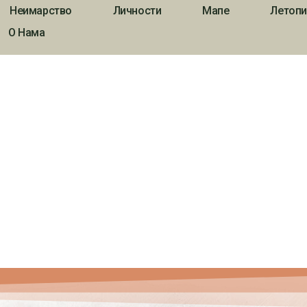
Неимарство
Личности
Мапе
Летопи
О Нама