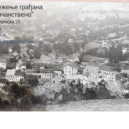
ужење грађана
ичанствено"
динска 28
е
ail:
fo@uzicanstveno.rs