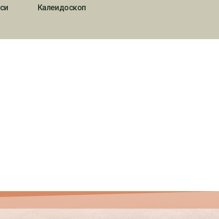
си
Калеидоскоп