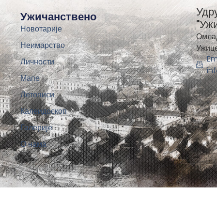
Удр
Ужичанствено
"Уж
Новотарије
Омла
Неимарство
Ужиц
Em
Личности
in
Мапе
Летописи
Калеидоскоп
Галерије
О нама