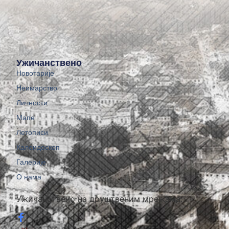
Ужичанствено
Новотарије
Неимарство
Личности
Мапе
Летописи
Калеидоскоп
Галерије
О нама
Ужичанствено на друштвеним мрежама: