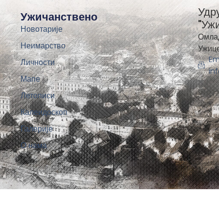
Удр
Ужичанствено
"Уж
Новотарије
Омла
Неимарство
Ужиц
Em
Личности
in
Мапе
Летописи
Калеидоскоп
Галерије
О нама