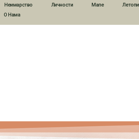
Неимарство
Личности
Мапе
Летопи
31
О Нама