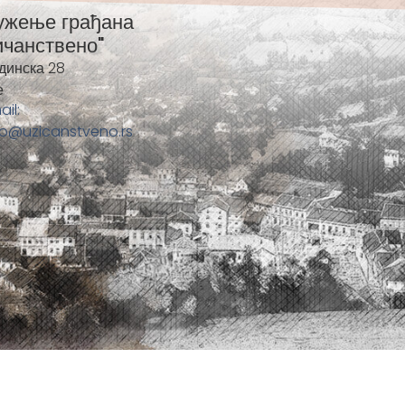
ужење грађана
ичанствено"
динска 28
е
ail:
fo@uzicanstveno.rs