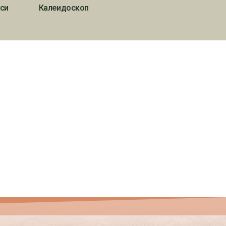
си
Калеидоскоп