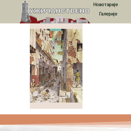
Новотарије
kaleidoskop0000
Галерије