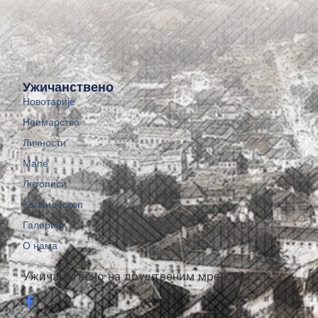
Ужичанствено
Новотарије
Неимарство
Личности
Мапе
Летописи
Калеидоскоп
Галерије
О нама
Ужичанствено на друштвеним мрежама: