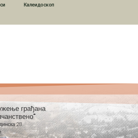
си
Калеидоскоп
ужење грађана
ичанствено"
динска 28
е