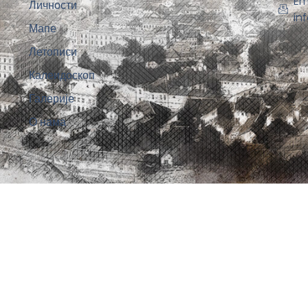
Em
Личности
in
Мапе
Летописи
Калеидоскоп
Галерије
О нама