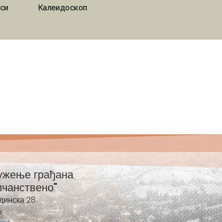
си
Калеидоскоп
ужење грађана
ичанствено"
динска 28
е