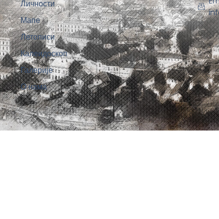
Em
Личности
in
Мапе
Летописи
Калеидоскоп
Галерије
О нама