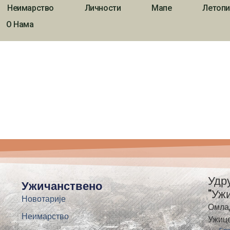
Неимарство
Личности
Мапе
Летопи
66
О Нама
Удр
Ужичанствено
"Уж
Новотарије
Омла
Неимарство
Ужиц