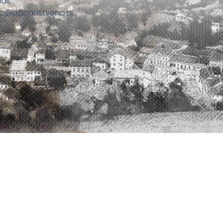
ail:
fo@uzicanstveno.rs