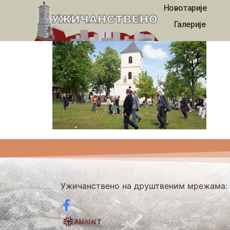
Новотарије
21vek_00077
Галерије
Ужичанствено на друштвеним мрежама: