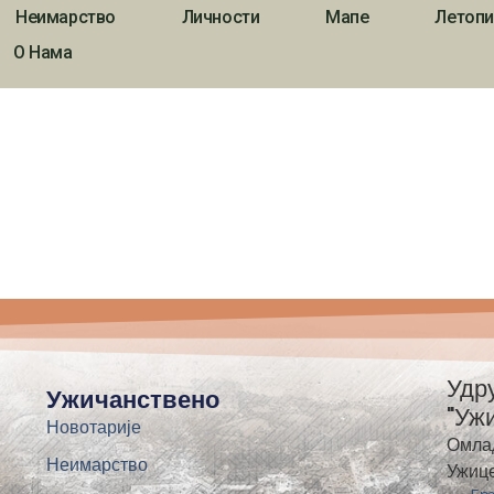
Неимарство
Личности
Мапе
Летопи
О Нама
Удр
Ужичанствено
"Уж
Новотарије
Омла
Неимарство
Ужиц