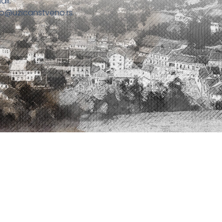
ail:
fo@uzicanstveno.rs