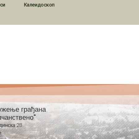
си
Калеидоскоп
ужење грађана
ичанствено"
динска 28
е