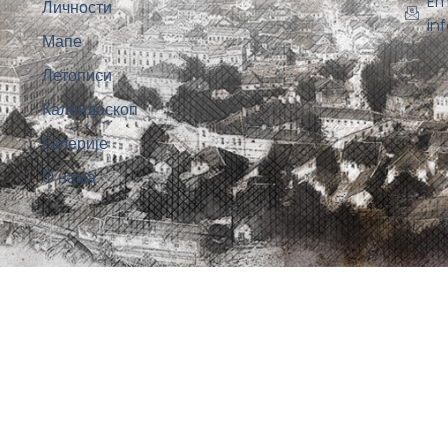
Em
Личности
in
Мапе
Летописи
Калеидоскоп
Галерије
О нама