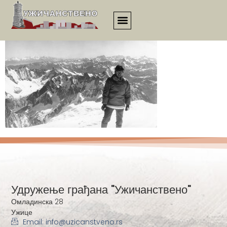
21vek_00008
Удружење грађана "Ужичанствено"
Омладинска 28
Ужице
Email: info@uzicanstveno.rs