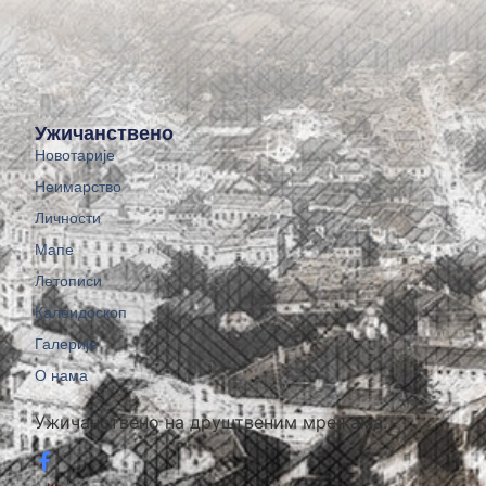
Ужичанствено
Новотарије
Неимарство
Личности
Мапе
Летописи
Калеидоскоп
Галерије
О нама
Ужичанствено на друштвеним мрежама: