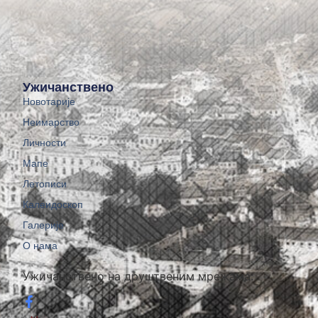
Ужичанствено
Новотарије
Неимарство
Личности
Мапе
Летописи
Калеидоскоп
Галерије
О нама
Ужичанствено на друштвеним мрежама: