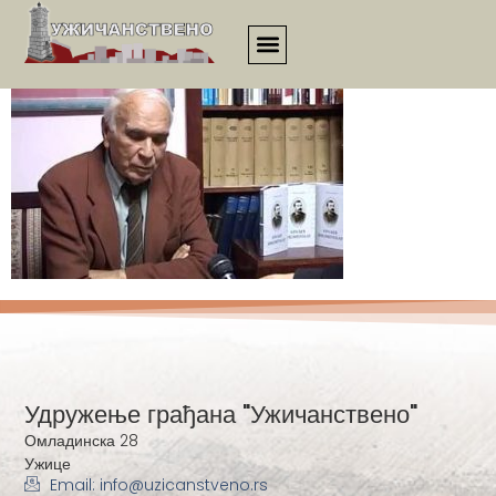
21vek_00055
Удружење грађана "Ужичанствено"
Омладинска 28
Ужице
Email: info@uzicanstveno.rs