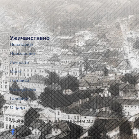
Ужичанствено
Новотарије
Неимарство
Личности
Мапе
Летописи
Калеидоскоп
Галерије
О нама
Ужичанствено на друштвеним мрежама: