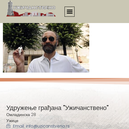
21vek_00005
Удружење грађана "Ужичанствено"
Омладинска 28
Ужице
Email: info@uzicanstveno.rs