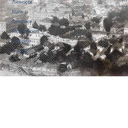
Em
Личности
in
Мапе
Летописи
Калеидоскоп
Галерије
О нама