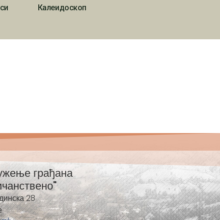
си
Калеидоскоп
ужење грађана
ичанствено"
динска 28
е