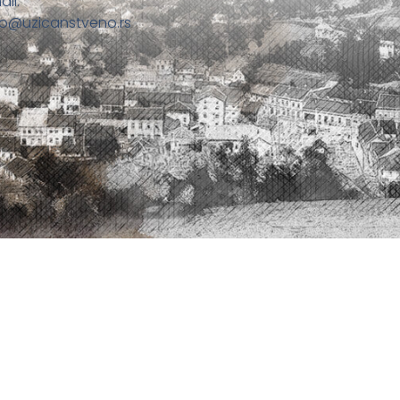
ail:
fo@uzicanstveno.rs