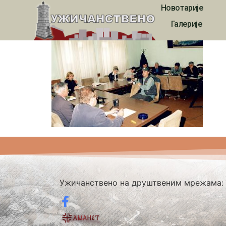
Новотарије
21vek_00061
Галерије
Ужичанствено на друштвеним мрежама: