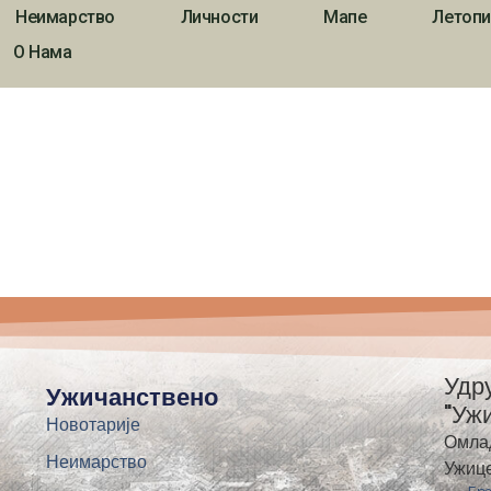
Неимарство
Личности
Мапе
Летопи
О Нама
Удр
Ужичанствено
"Уж
Новотарије
Омла
Неимарство
Ужиц