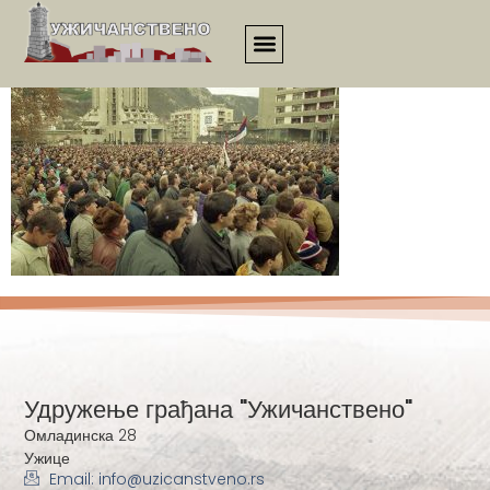
21vek_00030
Удружење грађана "Ужичанствено"
Омладинска 28
Ужице
Email: info@uzicanstveno.rs