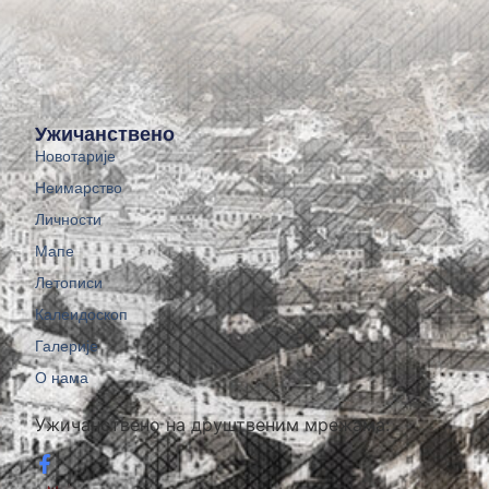
Ужичанствено
Новотарије
Неимарство
Личности
Мапе
Летописи
Калеидоскоп
Галерије
О нама
Ужичанствено на друштвеним мрежама: