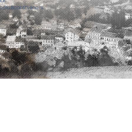
ail:
fo@uzicanstveno.rs