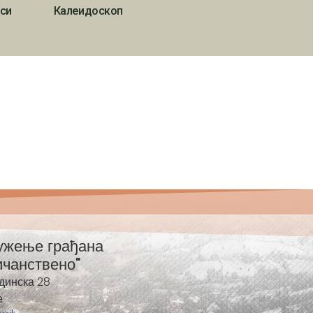
си
Калеидоскоп
ужење грађана
ичанствено"
динска 28
е