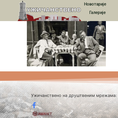
Новотарије
ukvn00024
Галерије
Ужичанствено на друштвеним мрежама: