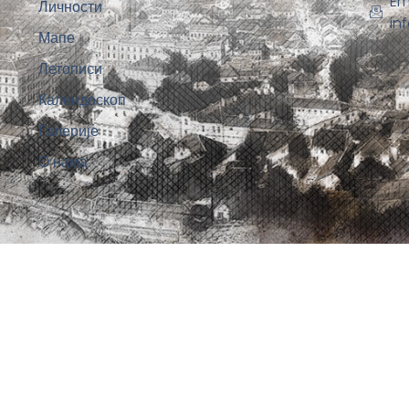
Em
Личности
in
Мапе
Летописи
Калеидоскоп
Галерије
О нама