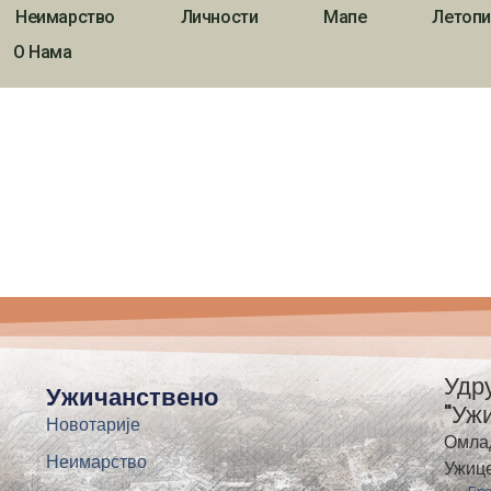
Неимарство
Личности
Мапе
Летопи
О Нама
Удр
Ужичанствено
"Уж
Новотарије
Омла
Неимарство
Ужиц