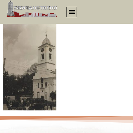
ukvn_izmedjudvarata