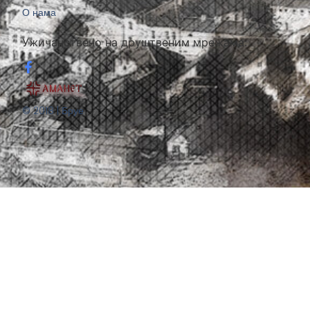
О нама
Ужичанствено на друштвеним мрежама:
© 2018 | Бруе