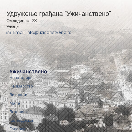
Удружење грађана "Ужичанствено"
Омладинска 28
Ужице
Email: info@uzicanstveno.rs
Ужичанствено
Новотарије
Неимарство
Личности
Мапе
Летописи
Калеидоскоп
Галерије