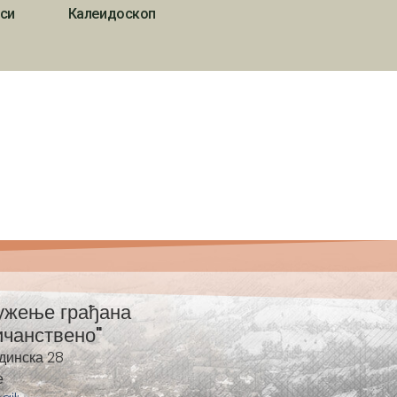
си
Калеидоскоп
ужење грађана
ичанствено"
динска 28
е