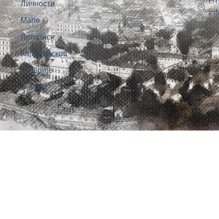
Em
Личности
in
Мапе
Летописи
Калеидоскоп
Галерије
О нама