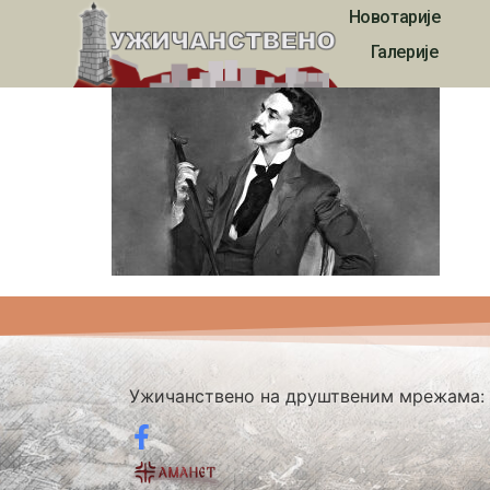
Новотарије
ukvn00037
Галерије
Ужичанствено на друштвеним мрежама: