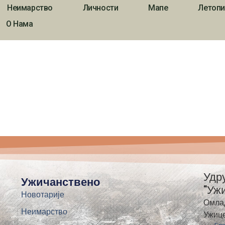
Неимарство
Личности
Мапе
Летопи
О Нама
Удр
Ужичанствено
"Уж
Новотарије
Омла
Неимарство
Ужиц