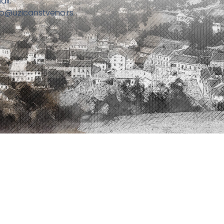
ail:
fo@uzicanstveno.rs