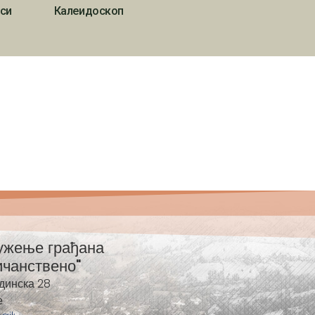
си
Калеидоскоп
ужење грађана
ичанствено"
динска 28
е