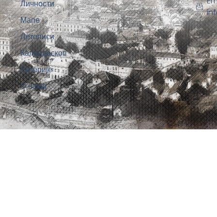
Em
Личности
in
Мапе
Летописи
Калеидоскоп
Галерије
О нама