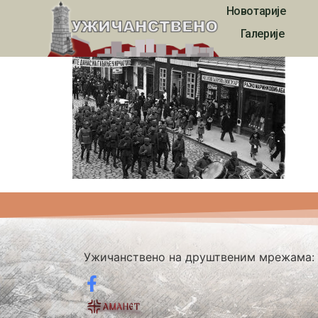
Новотарије
ukvn00043
Галерије
Ужичанствено на друштвеним мрежама: