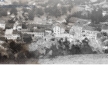
ail:
fo@uzicanstveno.rs