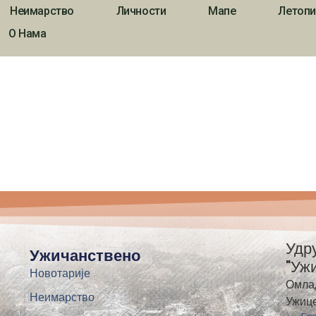
Неимарство
Личности
Мапе
Летопи
О Нама
Удр
Ужичанствено
"Уж
Новотарије
Омла
Неимарство
Ужиц