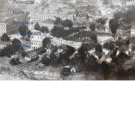
Em
Личности
in
Мапе
Летописи
Калеидоскоп
Галерије
О нама