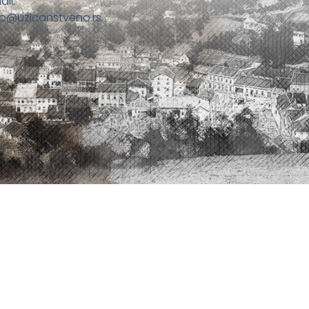
ail:
fo@uzicanstveno.rs