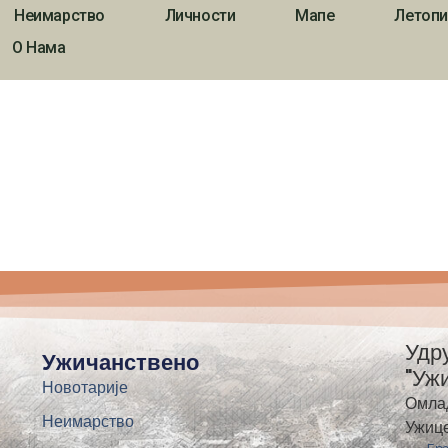
Неимарство
Личности
Мапе
Летопи
О Нама
Удр
Ужичанствено
"Уж
Новотарије
Омла
Неимарство
Ужиц