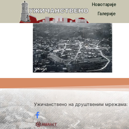
Новотарије
ukvn00002
Галерије
Ужичанствено на друштвеним мрежама: