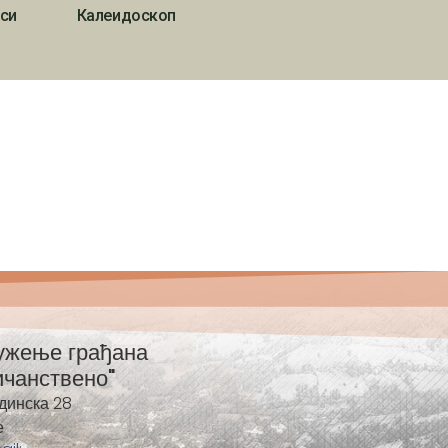
си
Калеидоскоп
ужење грађана
ичанствено"
динска 28
е