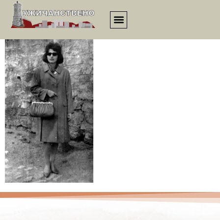
ukvn_sedamdesete_0