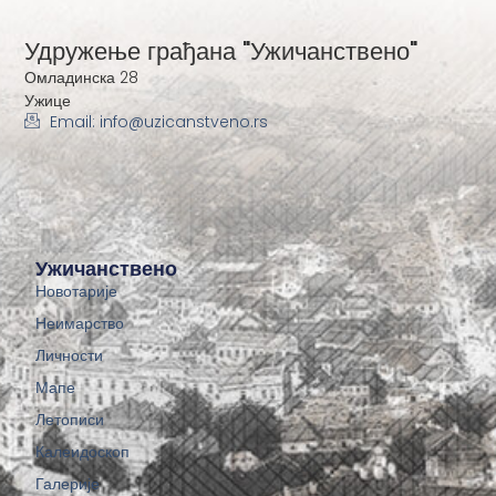
Удружење грађана "Ужичанствено"
Омладинска 28
Ужице
Email: info@uzicanstveno.rs
Ужичанствено
Новотарије
Неимарство
Личности
Мапе
Летописи
Калеидоскоп
Галерије