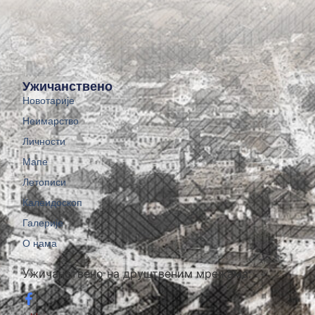
Ужичанствено
Новотарије
Неимарство
Личности
Мапе
Летописи
Калеидоскоп
Галерије
О нама
Ужичанствено на друштвеним мрежама: