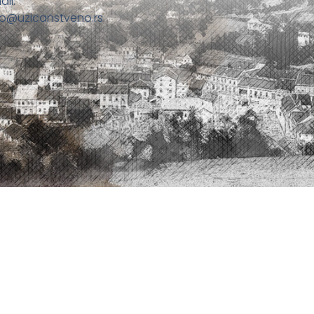
ail:
fo@uzicanstveno.rs