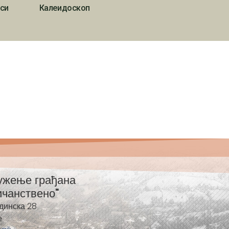
си
Калеидоскоп
ужење грађана
ичанствено"
динска 28
е