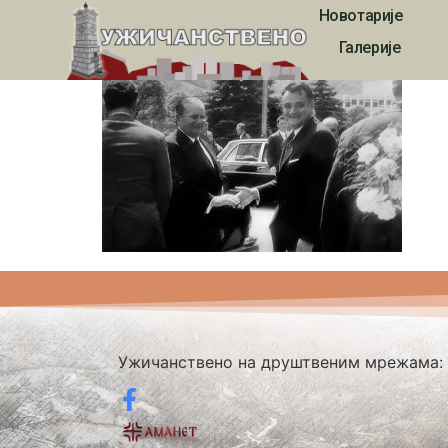
Новотарије
ukvn00037
Галерије
Ужичанствено на друштвеним мрежама: