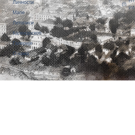
Em
Личности
in
Мапе
Летописи
Калеидоскоп
Галерије
О нама