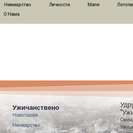
Неимарство
Личности
Мапе
Летопи
О Нама
Удр
Ужичанствено
"Уж
Новотарије
Омла
Неимарство
Ужиц