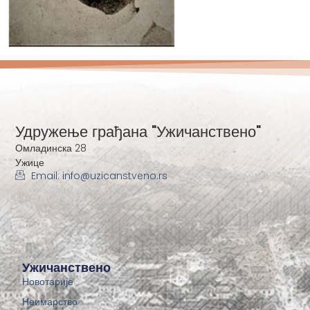
Удружење грађана "Ужичанствено"
Омладинска 28
Ужице
Email: info@uzicanstveno.rs
Ужичанствено
Новотарије
Неимарство