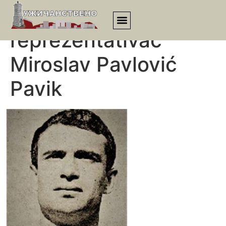
Državni
reprezentativac
Miroslav Pavlović
Pavik