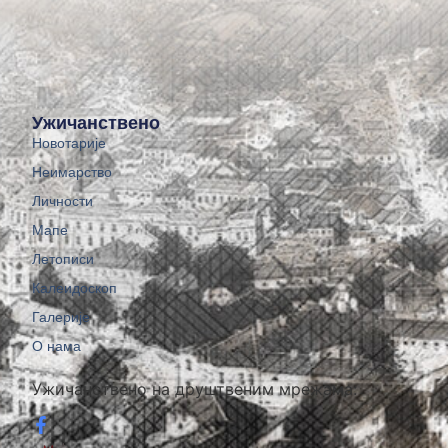
Ужичанствено
Новотарије
Неимарство
Личности
Мапе
Летописи
Калеидоскоп
Галерије
О нама
Ужичанствено на друштвеним мрежама: