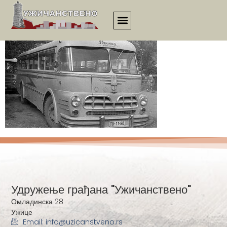
ukvn00042
Удружење грађана "Ужичанствено"
Омладинска 28
Ужице
Email: info@uzicanstveno.rs