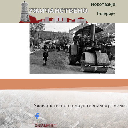
Новотарије
. Dečija radost, pa
Галерије
Ужичанствено на друштвеним мрежама: