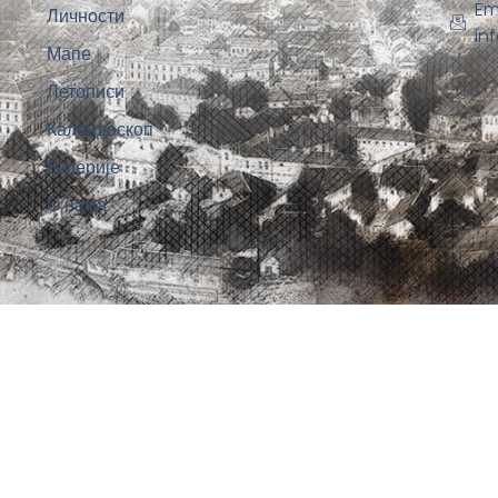
Em
Личности
in
Мапе
Летописи
Калеидоскоп
Галерије
О нама