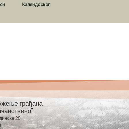
си
Калеидоскоп
ужење грађана
ичанствено"
динска 28
е