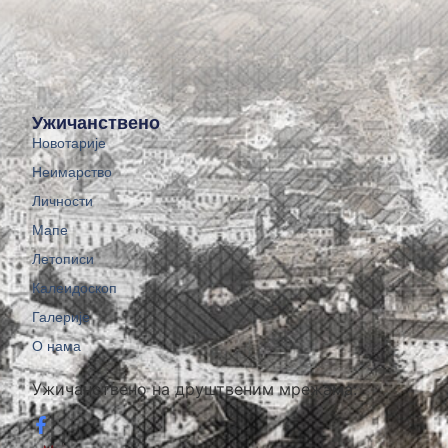
Ужичанствено
Новотарије
Неимарство
Личности
Мапе
Летописи
Калеидоскоп
Галерије
О нама
Ужичанствено на друштвеним мрежама: