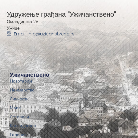
Удружење грађана "Ужичанствено"
Омладинска 28
Ужице
Email: info@uzicanstveno.rs
Ужичанствено
Новотарије
Неимарство
Личности
Мапе
Летописи
Калеидоскоп
Галерије