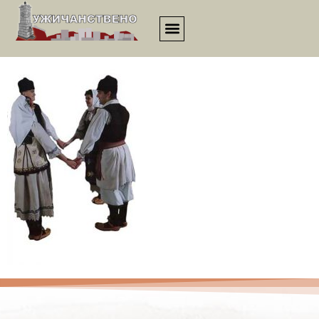
ukvn_19v_00014