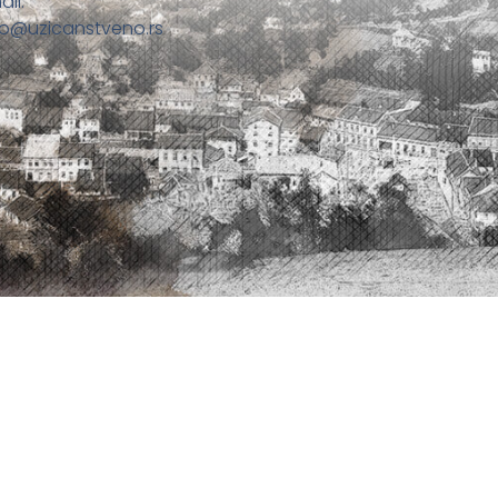
ail:
fo@uzicanstveno.rs