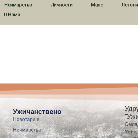
Неимарство
Личности
Мапе
Летопи
О Нама
Удр
Ужичанствено
"Уж
Новотарије
Омла
Неимарство
Ужиц