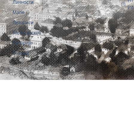
Em
Личности
in
Мапе
Летописи
Калеидоскоп
Галерије
О нама