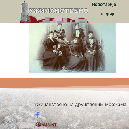
Новотарије
ukvn_19v_00019
Галерије
Ужичанствено на друштвеним мрежама: