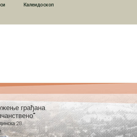
си
Калеидоскоп
ужење грађана
ичанствено"
динска 28
е