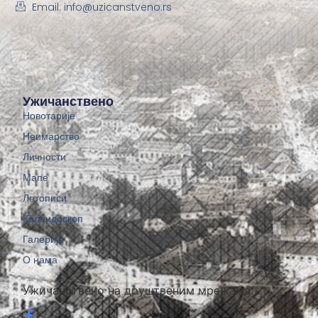
Email: info@uzicanstveno.rs
Ужичанствено
Новотарије
Неимарство
Личности
Мапе
Летописи
Калеидоскоп
Галерије
О нама
Ужичанствено на друштвеним мрежама: