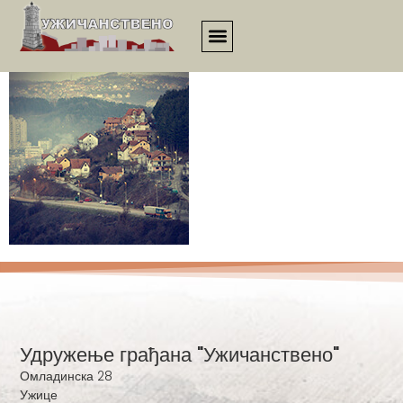
bckgrnd-zabucje
Удружење грађана "Ужичанствено"
Омладинска 28
Ужице