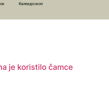
си
Калеидоскоп
a je koristilo čamce