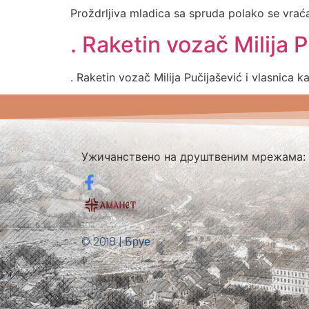
Proždrljiva mladica sa spruda polako se vrać
. Raketin vozač Milija 
. Raketin vozač Milija Pučijašević i vlasnica 
Ужичанствено на друштвеним мрежама:
© 2018 | Бруе