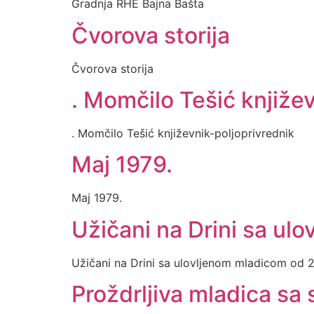
Gradnja RHE Bajna Bašta
Čvorova storija
Čvorova storija
. Momčilo Tešić knjiže
. Momčilo Tešić književnik-poljoprivrednik
Maj 1979.
Maj 1979.
Užičani na Drini sa ul
Užičani na Drini sa ulovljenom mladicom od 
Proždrljiva mladica sa