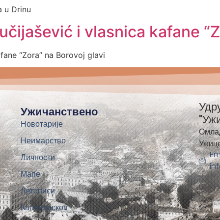
a u Drinu
Pučijašević i vlasnica kafane “
kafane “Zora” na Borovoj glavi
Удр
Ужичанствено
"Уж
Новотарије
Омла
Неимарство
Ужиц
Em
Личности
in
Мапе
Летописи
Калеидоскоп