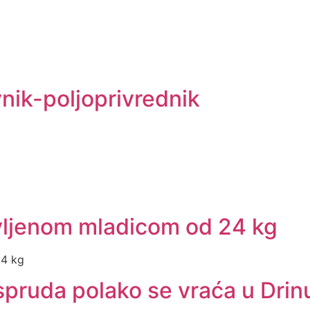
vnik-poljoprivrednik
ovljenom mladicom od 24 kg
24 kg
 spruda polako se vraća u Drin