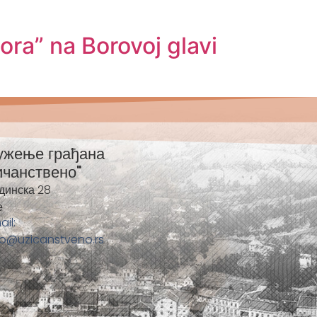
Zora” na Borovoj glavi
ужење грађана
ичанствено"
динска 28
е
ail:
fo@uzicanstveno.rs