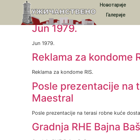
Новотарије
Media Category:
Галерије
Jun 1979.
Jun 1979.
Reklama za kondome R
Reklama za kondome RIS.
Posle prezentacije na 
Maestral
Posle prezentacije na terasi robne kuće dosta
Gradnja RHE Bajna Baš