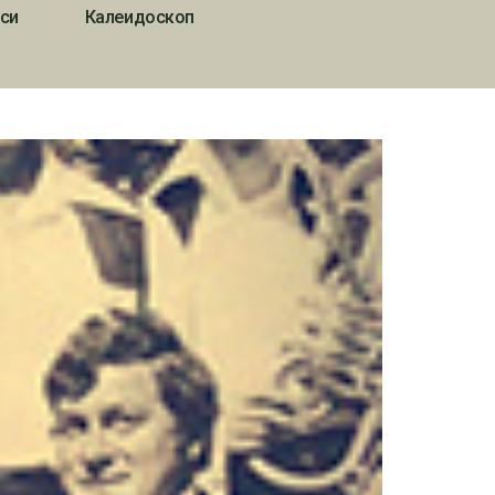
си
Калеидоскоп