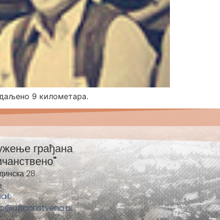
удаљено 9 километара.
ужење грађана
ичанствено"
динска 28
е
ail:
fo@uzicanstveno.rs