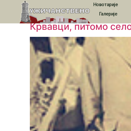
Новотарије
Tag:
Крвавци
Галерије
Крвавци, питомо село