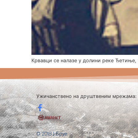
Крвавци се налазе у долини реке Ђетиње, 
Ужичанствено на друштвеним мрежама:
© 2018 | Бруе