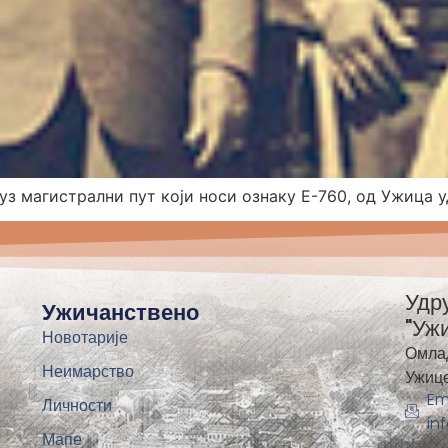
уз магистрални пут који носи ознаку Е-760, од Ужица 
Удр
Ужичанствено
"Уж
Новотарије
Омла
Неимарство
Ужиц
Em
Личности
in
Мапе