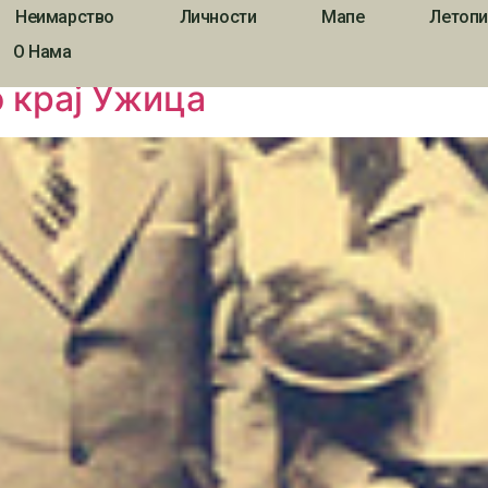
Неимарство
Личности
Мапе
Летопи
О Нама
 крај Ужица