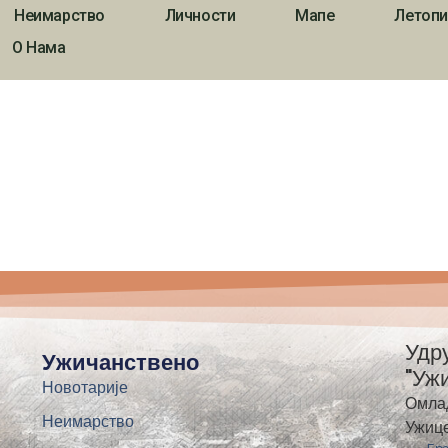
Неимарство
Личности
Мапе
Летопи
О Нама
Удр
Ужичанствено
"Уж
Новотарије
Омла
Неимарство
Ужиц