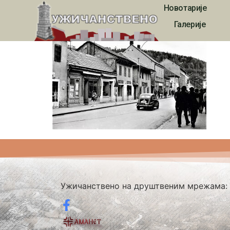
Новотарије
2601
Галерије
Ужичанствено на друштвеним мрежама: