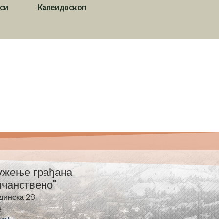
си
Калеидоскоп
ужење грађана
ичанствено"
динска 28
е