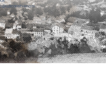
ail:
fo@uzicanstveno.rs