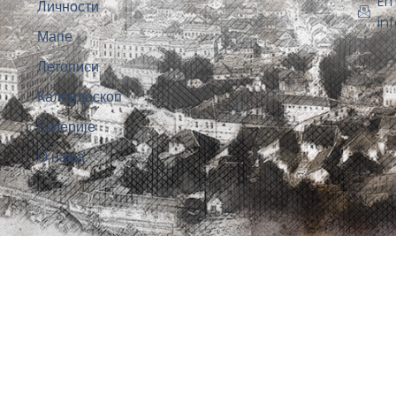
Em
Личности
in
Мапе
Летописи
Калеидоскоп
Галерије
О нама