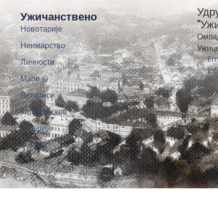
Удр
Ужичанствено
"Уж
Новотарије
Омла
Неимарство
Ужиц
Em
Личности
in
Мапе
Летописи
Калеидоскоп
Галерије
О нама