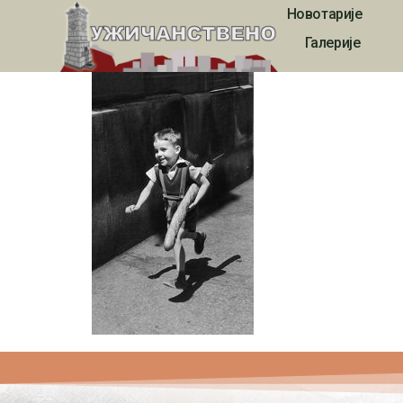
Новотарије
Francuski hleb na
Галерије