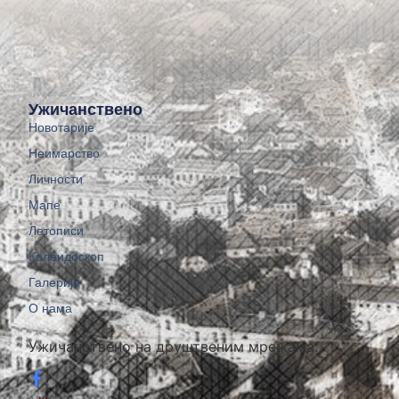
Ужичанствено
Новотарије
Неимарство
Личности
Мапе
Летописи
Калеидоскоп
Галерије
О нама
Ужичанствено на друштвеним мрежама: